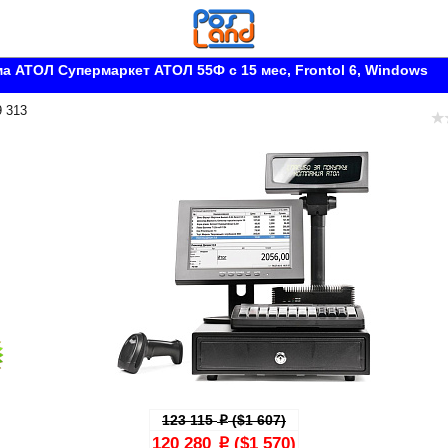
а АТОЛ Супермаркет АТОЛ 55Ф с 15 мес, Frontol 6, Windows
9 313
123 115
($1 607)
p
120 280
($1 570)
p