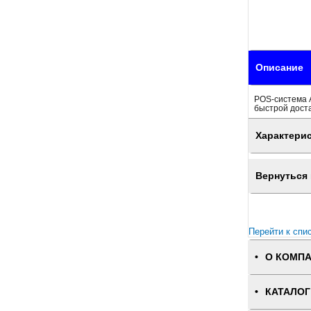
Описание
POS-система А
быстрой доста
Характери
Вернуться 
Перейти к спи
О КОМП
КАТАЛОГ