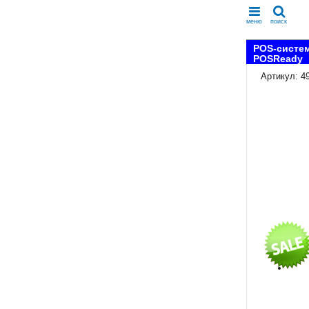
меню
поиск
POS-систем
POSReady
Артикул: 4