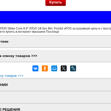
ТОЛ Strike Core 8.9" АТОЛ 1Ф без ФН, Frontol xPOS за разумную цену и с быст
ете купить в интернет-магазине Послэнд!
стики
к списку товаров >>>
ску товаров >>>
АНИИ
Е РЕШЕНИЯ