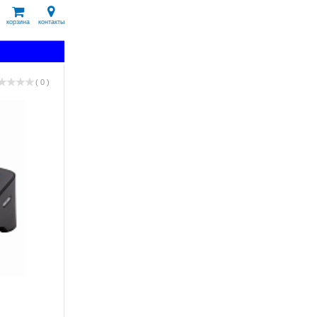
корзина
контакты
( 0 )