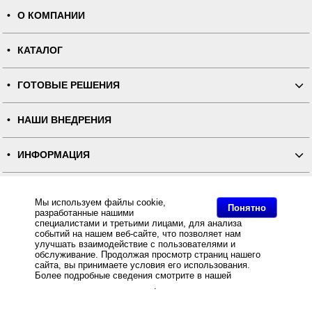
О КОМПАНИИ
КАТАЛОГ
ГОТОВЫЕ РЕШЕНИЯ
НАШИ ВНЕДРЕНИЯ
ИНФОРМАЦИЯ
КОНТАКТЫ
Мы используем файлы cookie,
Понятно
разработанные нашими
специалистами и третьими лицами, для анализа
ПОЛНАЯ ВЕРСИЯ
событий на нашем веб-сайте, что позволяет нам
улучшать взаимодействие с пользователями и
обслуживание. Продолжая просмотр страниц нашего
Интернет-магазин "ПОСЛЭНД" - торгового оборудования, оборудования для автоматизации общепита и
торговли, расходных материалов
сайта, вы принимаете условия его использования.
Все права защищены, ООО "ПОСЛЭНД" © 2008-2026.
Более подробные сведения смотрите в нашей
Политике
Политика конфиденциальности
Основное: Новый сканер штрих-кода Zebex Z-3060 Sniper, Новый сканер штрих-кода Zebex Z-3060
в отношении файлов Cookie
.
Sniper, Новый сканер штрих-кода Zebex Z-3060 Sniper, Новый сканер штрих-кода Zebex Z-3060 Sniper.