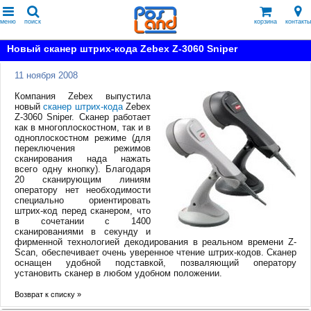
меню
поиск
корзина
контакты
Новый сканер штрих-кода Zebex Z-3060 Sniper
11 ноября 2008
Компания Zebex выпустила
новый
сканер штрих-кода
Zebex
Z-3060 Sniper. Сканер работает
как в многоплоскостном, так и в
одноплоскостном режиме (для
переключения режимов
сканирования нада нажать
всего одну кнопку). Благодаря
20 сканирующим линиям
оператору нет необходимости
специально ориентировать
штрих-код перед сканером, что
в сочетании с 1400
сканированиями в секунду и
фирменной технологией декодирования в реальном времени Z-
Scan, обеспечивает очень уверенное чтение штрих-кодов. Сканер
оснащен удобной подставкой, позваляющий оператору
установить сканер в любом удобном положении.
Возврат к списку »