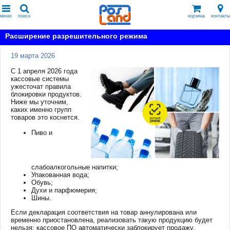
меню
поиск
корзина
контакты
Расширение разрешительного режима
19 марта 2026
С 1 апреля 2026 года
кассовые системы
ужесточат правила
блокировки продуктов.
Ниже мы уточним,
каких именно групп
товаров это коснется.
Пиво и
слабоалкогольные напитки;
Упакованная вода;
Обувь;
Духи и парфюмерия;
Шины.
Если декларация соответствия на товар аннулирована или
временно приостановлена, реализовать такую продукцию будет
нельзя: кассовое ПО автоматически заблокирует продажу.