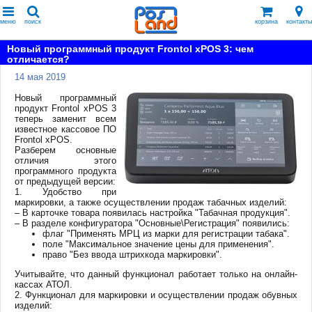
меню
поиск
корзина
контакты
Новый программный продукт Frontol xPOS 3: чем
отличается?
14 мая 2019
Новый программный
продукт Frontol xPOS 3
теперь заменит всем
известное кассовое ПО
Frontol xPOS.
Разберем основные
отличия этого
программного продукта
от предыдущей версии:
1. Удобство при
маркировки, а также осуществлении продаж табачных изделий:
– В карточке товара появилась настройка "Табачная продукция".
– В разделе конфигуратора "Основные\Регистрация" появились:
флаг "Применять МРЦ из марки для регистрации табака".
поле "Максимальное значение цены для применения".
право "Без ввода штрихкода маркировки".
Учитывайте, что данный функционал работает только на онлайн-
кассах АТОЛ.
2. Функционал для маркировки и осуществлении продаж обувных
изделий: