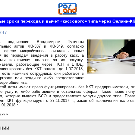
е сроки перехода и вычет «кассового» типа через Онлайн-К
2017
сь подписание Владимиром Путиным
ельных актов ФЗ-337 и ФЗ-349, согласно
в сфере микробизнеса появились новые
ия по периодам введения в работу касс, а
мы исключения налогов за их покупку.
матели, работающие через ПСН и ЕНВД,
ционировать без ККТ вплоть до 1.07.2018,
 есть наемные сотрудники, они работают в
орговли или вендинга либо предоставляют
фере общепита.
этой даты имеют право функционировать без ККТ предприниматели, о
ые услуги, либо работающие в остальных сферах. Такое право пол
я, которые выдают БСО и предоставляют услуги другого типа. Право
ля ККТ функционирует с 27.11.2017 г., закон об исключении налогов
.01.2018 г.
ску »
АНИИ