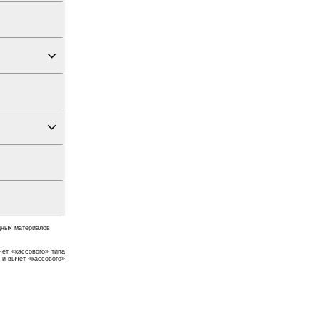
дных материалов
ет «кассового» типа
 и вычет «кассового»