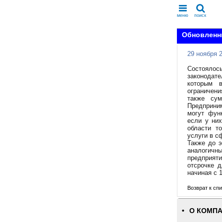
меню
поиск
Обновленны
29 ноября 
Состояло
законодат
которым 
ограничен
также сум
Предприни
могут функ
если у них
области т
услуги в с
Также до 
аналогичн
предприяти
отсрочке д
начиная с 1
Возврат к спи
О КОМП