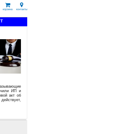
корзина
контакты
КТ
казывающие
учили ИП и
вой акт об
 действует,