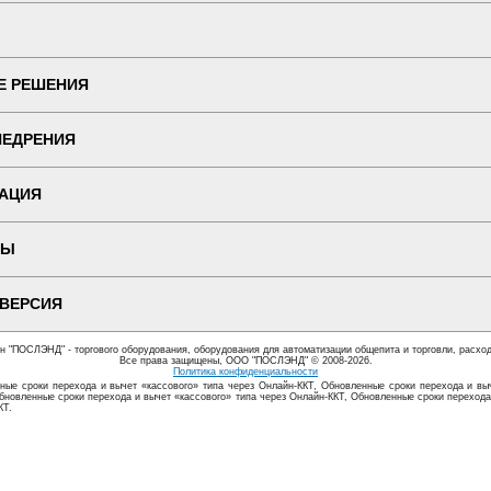
Е РЕШЕНИЯ
НЕДРЕНИЯ
АЦИЯ
ТЫ
 ВЕРСИЯ
ин "ПОСЛЭНД" - торгового оборудования, оборудования для автоматизации общепита и торговли, расхо
Все права защищены, ООО "ПОСЛЭНД" © 2008-2026.
Политика конфиденциальности
ные сроки перехода и вычет «кассового» типа через Онлайн-ККТ, Обновленные сроки перехода и выч
бновленные сроки перехода и вычет «кассового» типа через Онлайн-ККТ, Обновленные сроки перехода
КТ.