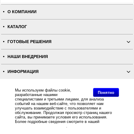
О КОМПАНИИ
КАТАЛОГ
ГОТОВЫЕ РЕШЕНИЯ
НАШИ ВНЕДРЕНИЯ
ИНФОРМАЦИЯ
КОНТАКТЫ
Мы используем файлы cookie,
Понятно
разработанные нашими
специалистами и третьими лицами, для анализа
ПОЛНАЯ ВЕРСИЯ
событий на нашем веб-сайте, что позволяет нам
улучшать взаимодействие с пользователями и
обслуживание. Продолжая просмотр страниц нашего
Интернет-магазин "ПОСЛЭНД" - торгового оборудования, оборудования для автоматизации общепита и
сайта, вы принимаете условия его использования.
торговли, расходных материалов
Все права защищены, ООО "ПОСЛЭНД" © 2008-2026.
Более подробные сведения смотрите в нашей
Политике
Политика конфиденциальности
в отношении файлов Cookie
.
Основное: АТОЛ 90Ф по отличной цене с контрактом ОФД в подарок!, АТОЛ 90Ф по отличной цене с
контрактом ОФД в подарок!, АТОЛ 90Ф по отличной цене с контрактом ОФД в подарок!, АТОЛ 90Ф по
отличной цене с контрактом ОФД в подарок!.