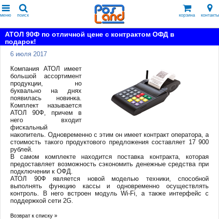
меню
поиск
корзина
контакты
АТОЛ 90Ф по отличной цене с контрактом ОФД в
подарок!
6 июля 2017
Компания АТОЛ имеет
большой ассортимент
продукции, но
буквально на днях
появилась новинка.
Комплект называется
АТОЛ 90Ф, причем в
него входит
фискальный
накопитель. Одновременно с этим он имеет контракт оператора, а
стоимость такого продуктового предложения составляет 17 900
рублей.
В самом комплекте находится поставка контракта, которая
предоставляет возможность сэкономить денежные средства при
подключении к ОФД.
АТОЛ 90Ф является новой моделью техники, способной
выполнять функцию кассы и одновременно осуществлять
контроль. В него встроен модуль Wi-Fi, а также интерфейс с
поддержкой сети 2G.
Возврат к списку »