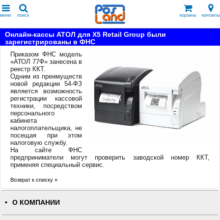
меню
поиск
корзина
контакты
Онлайн-кассы АТОЛ для X5 Retail Group были
зарегистрированы в ФНС
Приказом ФНС модель
«АТОЛ 77Ф» занесена в
реестр ККТ.
Одним из преимуществ
новой редакции 54-ФЗ
является возможность
регистрации кассовой
техники, посредством
персонального
кабинета
налогоплательщика, не
посещая при этом
налоговую службу.
На сайте ФНС
предприниматели могут проверить заводской номер ККТ,
применяя специальный сервис.
Возврат к списку »
О КОМПАНИИ