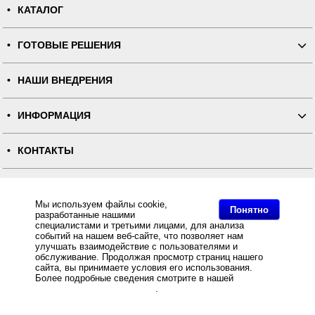
КАТАЛОГ
ГОТОВЫЕ РЕШЕНИЯ
НАШИ ВНЕДРЕНИЯ
ИНФОРМАЦИЯ
КОНТАКТЫ
ПОЛНАЯ ВЕРСИЯ
Мы используем файлы cookie,
Понятно
разработанные нашими
Интернет-магазин "ПОСЛЭНД" - торгового оборудования, оборудования для автоматизации общепита и
торговли, расходных материалов
специалистами и третьими лицами, для анализа
Все права защищены, ООО "ПОСЛЭНД" © 2008-2026.
событий на нашем веб-сайте, что позволяет нам
Политика конфиденциальности
улучшать взаимодействие с пользователями и
Основное: Онлайн-кассы АТОЛ для X5 Retail Group были зарегистрированы в ФНС, Онлайн-кассы
АТОЛ для X5 Retail Group были зарегистрированы в ФНС, Онлайн-кассы АТОЛ для X5 Retail Group
обслуживание. Продолжая просмотр страниц нашего
были зарегистрированы в ФНС, Онлайн-кассы АТОЛ для X5 Retail Group были зарегистрированы в
сайта, вы принимаете условия его использования.
ФНС.
Более подробные сведения смотрите в нашей
Политике
в отношении файлов Cookie
.