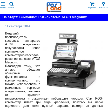
меню
поиск
корзина
контакты
На старт! Внимание! POS-система АТОЛ Magnum!
11 сентября 2014
Ведущий
производитель
кассовых аппаратов
АТОЛ представил
покупателям новое
комплексное
компьютерно-кассовое
решение на базе АТОЛ
Magnum.
Благодаря тому, что
аппарат обладает
обширным
функционалом и
компактностью, его
можно использовать в
различных торговых
предприятиях, начиная
от крупного
гипермаркета и заканчивая небольшим киоском. Сам РОS-
компьютер имеет три вида крепления, поэтому вы легко
подберете для себя нужный вариант, исходя из данных