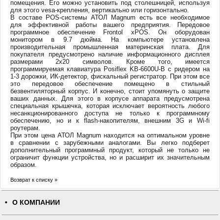
помещения. Его можно установить под столешницей, используя
для этого vesa-крепления, вертикально или горизонтально.
В составе POS-системы АТОЛ Magnum есть все необходимое
для эффективной работы вашего предприятия. Передовое
программное обеспечение Frontol xPOS. Он оборудован
монитором в 9.7 дюйма. На компьютере установлена
производительная промышленная материнская плата. Для
покупателя предусмотрено наличие информационного дисплея
размерами 2х20 символов. Кроме того, имеется
программируемая клавиатура Posiflex KB-6600U-B c ридером на
1-3 дорожки, ИК-детектор, фискальный регистратор. При этом все
это передовое обеспечение помещено в стильный
безвентиляторный корпус. И конечно, стоит упомянуть о защите
ваших данных. Для этого в корпусе аппарата предусмотрена
специальная крышечка, которая исключает вероятность любого
несанкционированного доступа не только к программному
обеспечению, но и к flash-накопителям, внешним 3G и Wi-fi
роутерам.
При этом цена АТОЛ Magnum находится на оптимальном уровне
в сравнении с зарубежными аналогами. Вы легко подберет
дополнительный программный продукт, который не только не
ограничит функции устройства, но и расширит их значительным
образом.
Возврат к списку »
О КОМПАНИИ