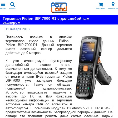
меню
поиск
корзина
контакты
Терминал Pidion BIP-7000-R1 с дальнобойным
сканером
11 января 2013
Появилась новинка в линейке
терминалов сбора данных Pidion—
Pidion BIP-7000-R1. Данный терминал
имеет лазерный сканер дальнего
действия до 9 метров.
К уже имеющемуся функционалу
дальнобойный сканер станет
великолепным дополнением. К тому же
благодаря имеющейся высокой защите
от влаги и пыли IP65 терминал Pidion
BIP-7000 уже заслужил большую
популярность. Также он обладает
повышенной ударопрочностью.
Устройство выдерживает падение с
высоты до 1.8 м. Для фиксации
необходимой информации в терминал
встроена камера 3Мп со вспышкой и
авто-фокусом. С помощью модулей Bluetooth V2.0+EDR и Wi-Fi
предусмотрена возможность беспроводной передачи данных. На
складе это позволит решать даже самые сложные задачи