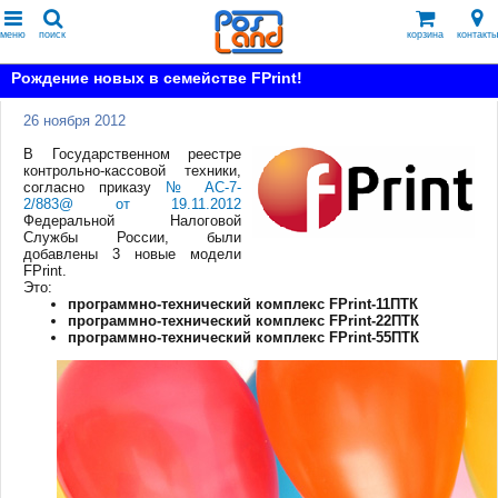
меню
поиск
корзина
контакты
Рождение новых в семействе FPrint!
26 ноября 2012
В Государственном реестре
контрольно-кассовой техники,
согласно приказу
№ АС-7-
2/883@ от 19.11.2012
Федеральной Налоговой
Службы России, были
добавлены 3 новые модели
FPrint.
Это:
программно-технический комплекс FPrint-11ПТК
программно-технический комплекс FPrint-22ПТК
программно-технический комплекс FPrint-55ПТК