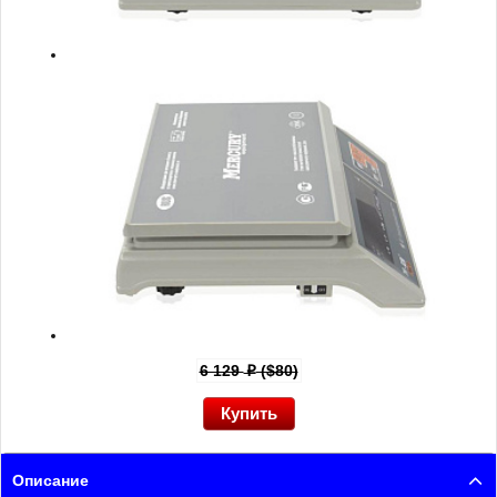
6 129
($80)
p
Описание