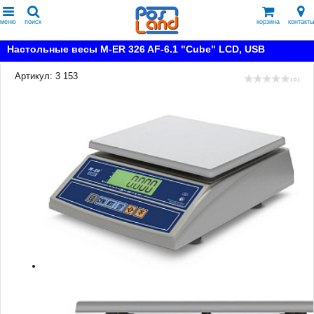
меню
поиск
корзина
контакты
Настольные весы M-ER 326 AF-6.1 "Cube" LCD, USB
Артикул: 3 153
( 0 )