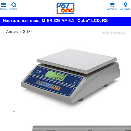
меню
поиск
корзина
контакты
Настольные весы M-ER 326 AF-6.1 "Cube" LCD, RS
Артикул: 3 152
( 0 )