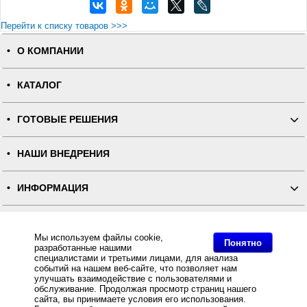
Перейти к списку товаров >>>
О КОМПАНИИ
КАТАЛОГ
ГОТОВЫЕ РЕШЕНИЯ
НАШИ ВНЕДРЕНИЯ
ИНФОРМАЦИЯ
КОНТАКТЫ
Мы используем файлы cookie,
Понятно
разработанные нашими
ПОЛНАЯ ВЕРСИЯ
специалистами и третьими лицами, для анализа
событий на нашем веб-сайте, что позволяет нам
улучшать взаимодействие с пользователями и
Интернет-магазин "ПОСЛЭНД" - торгового оборудования, оборудования для автоматизации общепита и
обслуживание. Продолжая просмотр страниц нашего
торговли, расходных материалов
сайта, вы принимаете условия его использования.
Все права защищены, ООО "ПОСЛЭНД" © 2008-2026.
Политика конфиденциальности