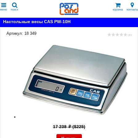
меню
поиск
корзина
контакты
Настольные весы CAS PW-10H
Артикул: 18 349
( 0 )
17 238
($225)
p