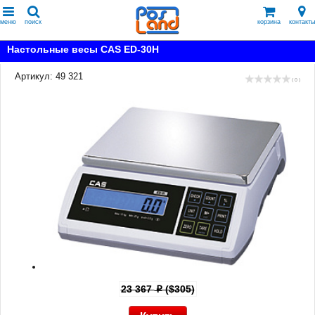
меню
поиск
корзина
контакты
Настольные весы CAS ED-30H
Артикул: 49 321
( 0 )
23 367
($305)
p