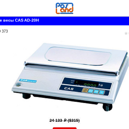
е весы CAS AD-20H
9 373
24 133
($315)
p