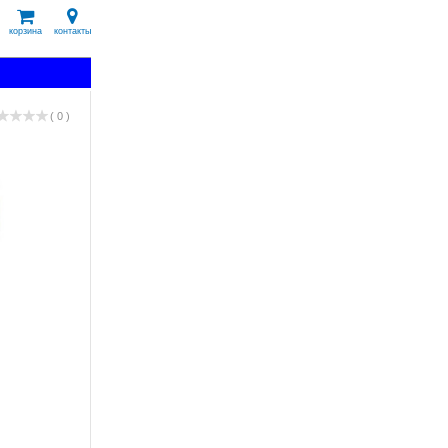
корзина
контакты
( 0 )