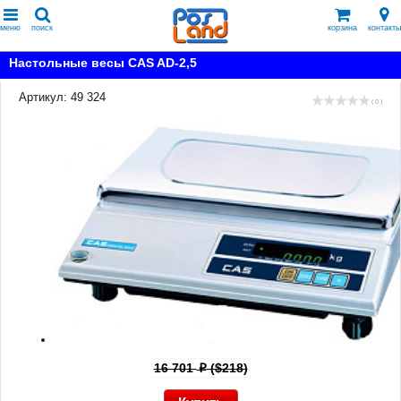
меню
поиск
корзина
контакты
Настольные весы CAS AD-2,5
Артикул: 49 324
( 0 )
16 701
($218)
p