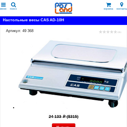
меню
поиск
корзина
контакты
Настольные весы CAS AD-10H
Артикул: 49 368
( 0 )
24 133
($315)
p