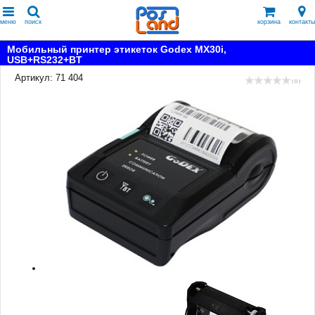
меню
поиск
корзина
контакты
Мобильный принтер этикеток Godex MX30i,
USB+RS232+BT
Артикул: 71 404
( 0 )