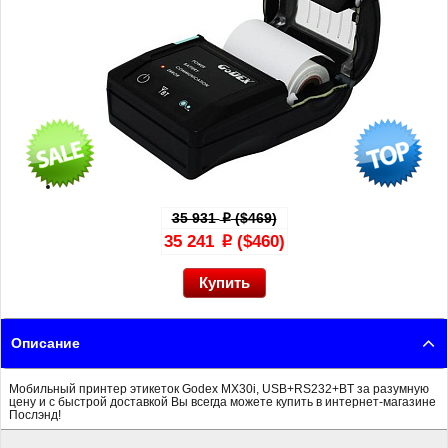
35 931
($469)
p
35 241
($460)
p
Описание
Мобильный принтер этикеток Godex MX30i, USB+RS232+BT за разумную
цену и с быстрой доставкой Вы всегда можете купить в интернет-магазине
Послэнд!