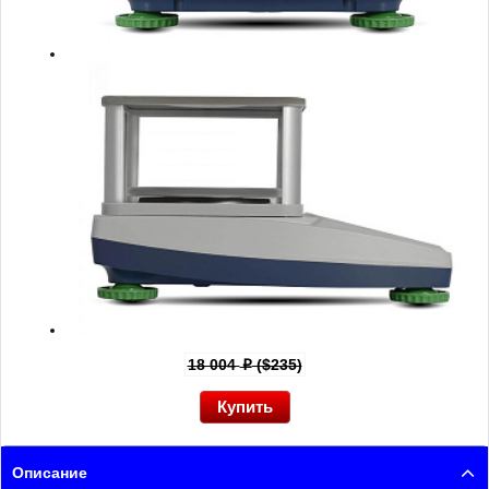
18 004
($235)
p
Описание