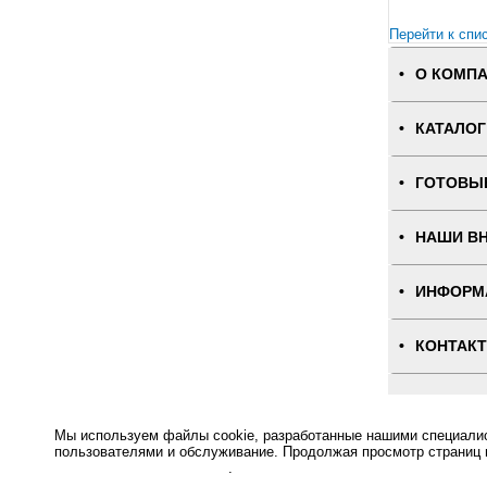
Перейти к спи
О КОМП
КАТАЛОГ
ГОТОВЫ
НАШИ В
ИНФОРМ
КОНТАК
ПОЛНАЯ
Мы используем файлы cookie, разработанные нашими специалист
Интернет-магаз
пользователями и обслуживание. Продолжая просмотр страниц 
отношении файлов Cookie
.
Основное: Лабораторные весы M-ER 122 ACF-3000.1 "ACCURATE" LCD купить с доставкой по всей Р