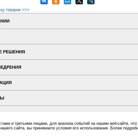
ску товаров >>>
АНИИ
Е РЕШЕНИЯ
НЕДРЕНИЯ
АЦИЯ
ТЫ
 ВЕРСИЯ
ами и третьими лицами, для анализа событий на нашем веб-сайте, что
ин "ПОСЛЭНД" - торгового оборудования, оборудования для автоматизации общепита и торговли, расхо
нашего сайта, вы принимаете условия его использования. Более подроб
Все права защищены, ООО "ПОСЛЭНД" © 2008-2026.
Политика конфиденциальности
оссии, самовывоз из Москвы, Лабораторные весы M-ER 122 ACF-3000.1 "ACCURATE" LCD, Лаборатор