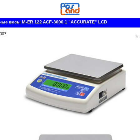
ные весы M-ER 122 ACF-3000.1 "ACCURATE" LCD
 007