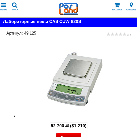
меню
поиск
корзина
контакты
Лабораторные весы CAS CUW-820S
Артикул: 49 125
( 0 )
92 700
($1 210)
p