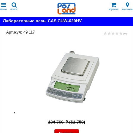
меню
поиск
корзина
контакты
Лабораторные весы CAS CUW-620HV
Артикул: 49 117
( 0 )
134 760
($1 759)
p