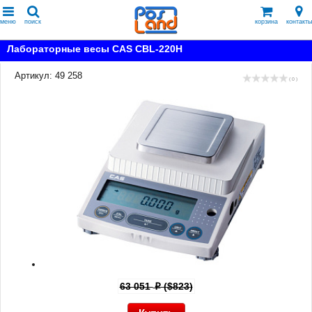
меню
поиск
корзина
контакты
Лабораторные весы CAS CBL-220H
Артикул: 49 258
( 0 )
63 051
($823)
p