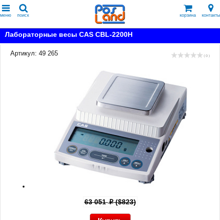
меню
поиск
корзина
контакты
Лабораторные весы CAS CBL-2200H
Артикул: 49 265
( 0 )
63 051
($823)
p