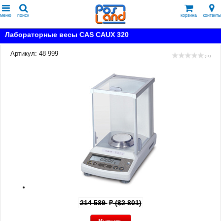
меню
поиск
корзина
контакты
Лабораторные весы CAS CAUX 320
Артикул: 48 999
( 0 )
214 589
($2 801)
p