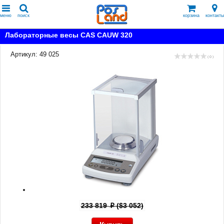
меню
поиск
корзина
контакты
Лабораторные весы CAS CAUW 320
Артикул: 49 025
( 0 )
233 819
($3 052)
p