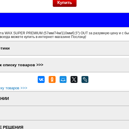
та WAX SUPER PREMIUM (57мм/74м/110мм/0,5") OUT за разумную цену и с б
всегда можете купить в интернет-магазине Послэнд!
стики
к списку товаров >>>
ску товаров >>>
АНИИ
Е РЕШЕНИЯ