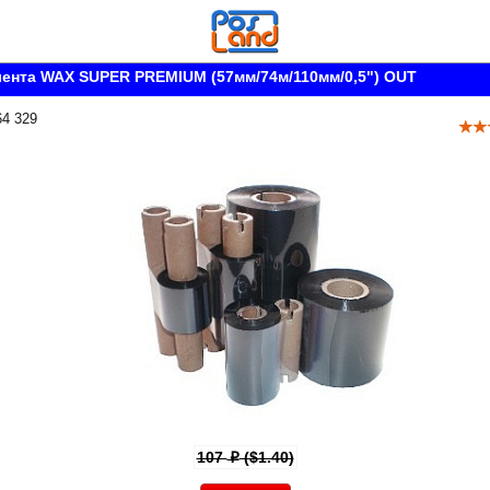
ента WAX SUPER PREMIUM (57мм/74м/110мм/0,5") OUT
64 329
107
($1.40)
p