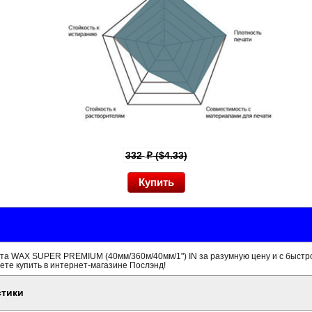
332
($4.33)
p
та WAX SUPER PREMIUM (40мм/360м/40мм/1") IN за разумную цену и с быстр
ете купить в интернет-магазине Послэнд!
стики