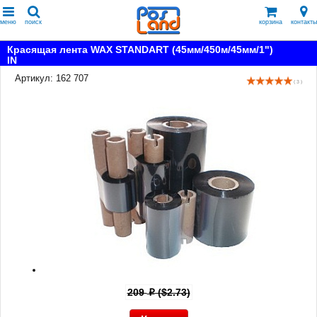
меню
поиск
корзина
контакты
Красящая лента WAX STANDART (45мм/450м/45мм/1")
IN
Артикул: 162 707
( 3 )
209
($2.73)
p