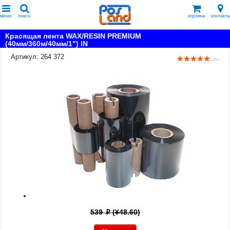
меню
поиск
корзина
контакты
Красящая лента WAX/RESIN PREMIUM
(40мм/360м/40мм/1") IN
Артикул: 264 372
( 15 )
539
(¥48.60)
p