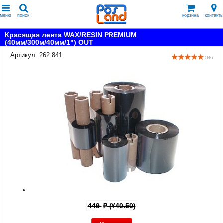
меню
поиск
корзина
контакты
Красящая лента WAX/RESIN PREMIUM
(40мм/300м/40мм/1") OUT
Артикул: 262 841
( 99 )
449
(¥40.50)
p