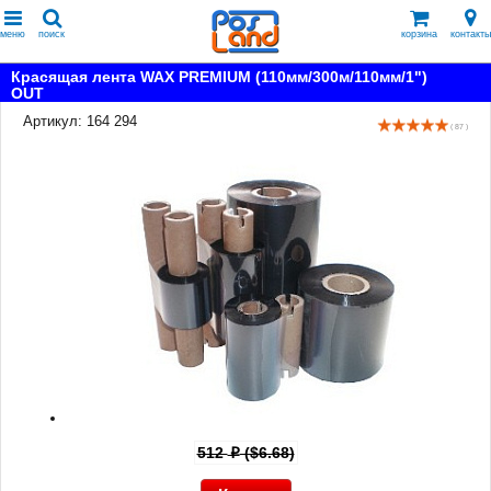
меню
поиск
корзина
контакты
Красящая лента WAX PREMIUM (110мм/300м/110мм/1")
OUT
Артикул: 164 294
( 87 )
512
($6.68)
p