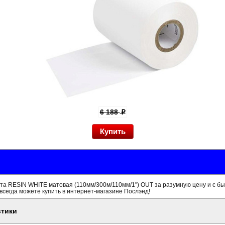
6 188
p
та RESIN WHITE матовая (110мм/300м/110мм/1") OUT за разумную цену и с б
всегда можете купить в интернет-магазине Послэнд!
стики