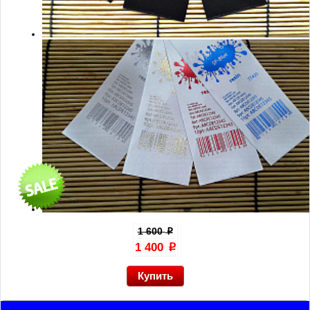
1 600
p
1 400
p