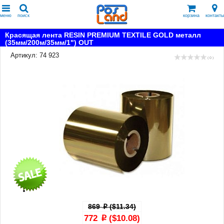
меню
поиск
корзина
контакты
Красящая лента RESIN PREMIUM TEXTILE GOLD металл
(35мм/200м/35мм/1") OUT
Артикул: 74 923
( 0 )
869
($11.34)
p
772
($10.08)
p