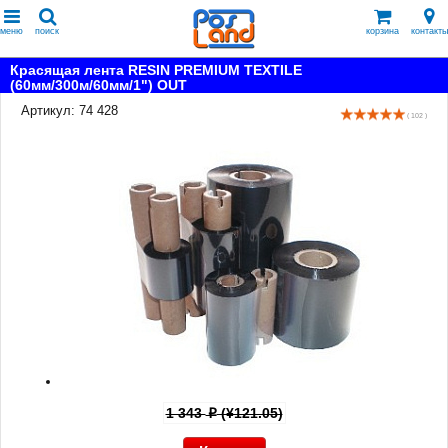
меню
поиск
корзина
контакты
Красящая лента RESIN PREMIUM TEXTILE
(60мм/300м/60мм/1") OUT
Артикул: 74 428
( 102 )
1 343
(¥121.05)
p