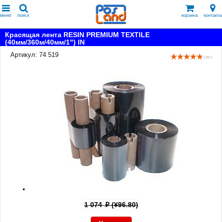
меню
поиск
корзина
контакты
Красящая лента RESIN PREMIUM TEXTILE
(40мм/360м/40мм/1") IN
Артикул: 74 519
( 20 )
1 074
(¥96.80)
p