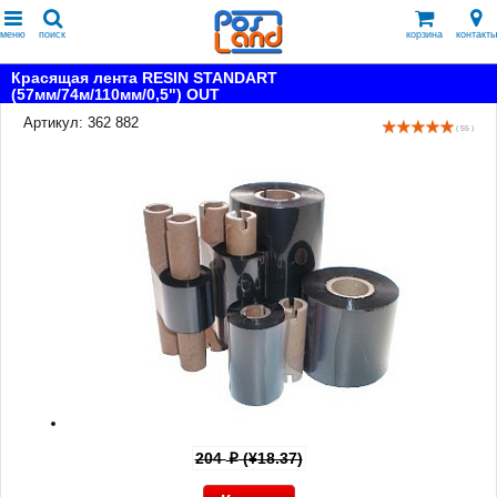
меню
поиск
корзина
контакты
Красящая лента RESIN STANDART
(57мм/74м/110мм/0,5") OUT
Артикул: 362 882
( 55 )
204
(¥18.37)
p