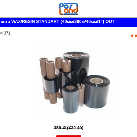
ента WAX/RESIN STANDART (40мм/360м/40мм/1") OUT
84 371
359
(¥32.40)
p