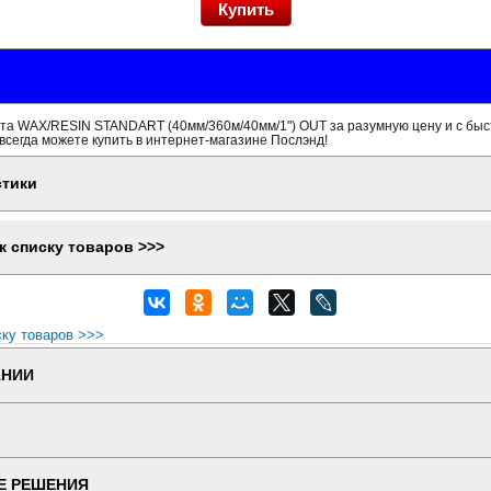
та WAX/RESIN STANDART (40мм/360м/40мм/1") OUT за разумную цену и с бы
всегда можете купить в интернет-магазине Послэнд!
стики
к списку товаров >>>
ску товаров >>>
АНИИ
Е РЕШЕНИЯ