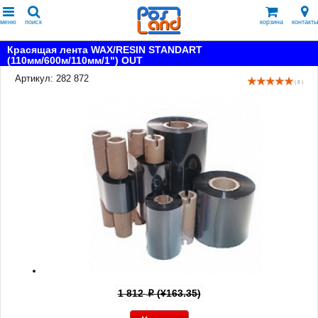
меню
поиск
корзина
контакты
Красящая лента WAX/RESIN STANDART
(110мм/600м/110мм/1") OUT
Артикул: 282 872
( 8 )
1 812
(¥163.35)
p