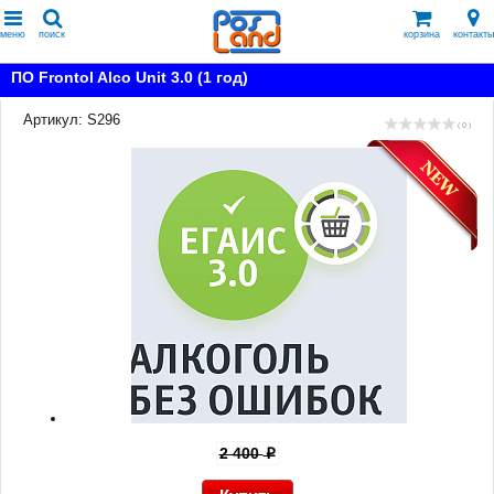
меню
поиск
корзина
контакты
ПО Frontol Alco Unit 3.0 (1 год)
Артикул: S296
( 0 )
2 400
p