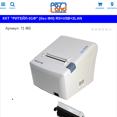
меню
поиск
корзина
контакты
ККТ "РИТЕЙЛ-01Ф" (без ФН) RS+USB+2LAN
Артикул: 71 965
( 0 )