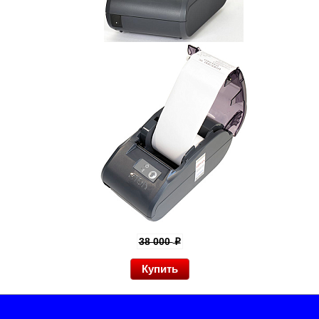
38 000
p