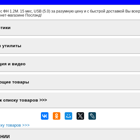
с ФН 1.2М. 15 мес, USB (5.0) за разумную цену и с быстрой доставкой Вы все
рнет-магазине Послэнд!
стики
и утилиты
ция и видео
ющие товары
к списку товаров >>>
ску товаров >>>
АНИИ