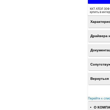
ККТ АТОЛ 30Ф 
купить в инте
Характери
Драйвера 
Документа
Сопутству
Вернуться 
Перейти к спи
О КОМП