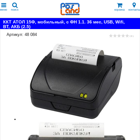
меню
поиск
корзина
контакты
ККТ АТОЛ 15Ф, мобильный, с ФН 1.1. 36 мес, USB, Wifi,
BT, АКБ (2.5)
Артикул: 48 084
( 0 )