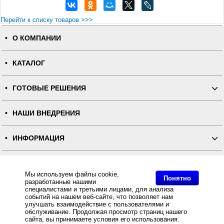
Перейти к списку товаров >>>
О КОМПАНИИ
КАТАЛОГ
ГОТОВЫЕ РЕШЕНИЯ
НАШИ ВНЕДРЕНИЯ
ИНФОРМАЦИЯ
КОНТАКТЫ
Мы используем файлы cookie,
Понятно
разработанные нашими
ПОЛНАЯ ВЕРСИЯ
специалистами и третьими лицами, для анализа
событий на нашем веб-сайте, что позволяет нам
улучшать взаимодействие с пользователями и
Интернет-магазин "ПОСЛЭНД" - торгового оборудования, оборудования для автоматизации общепита и
обслуживание. Продолжая просмотр страниц нашего
торговли, расходных материалов
сайта, вы принимаете условия его использования.
Все права защищены, ООО "ПОСЛЭНД" © 2008-2026.