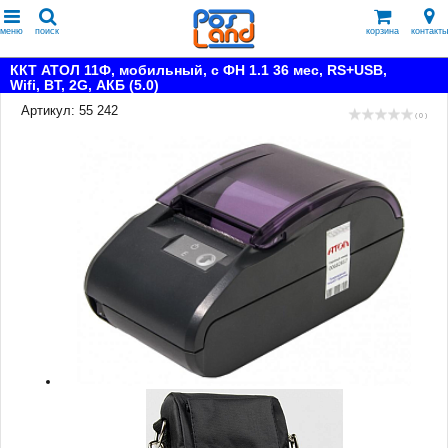
меню
поиск
корзина
контакты
ККТ АТОЛ 11Ф, мобильный, с ФН 1.1 36 мес, RS+USB,
Wifi, BT, 2G, АКБ (5.0)
Артикул: 55 242
( 0 )