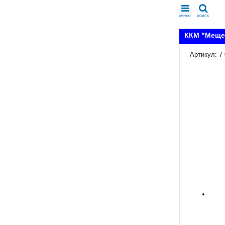
меню
поиск
ККМ "Меще
Артикул: 7