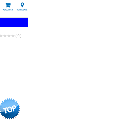
корзина
контакты
( 0 )