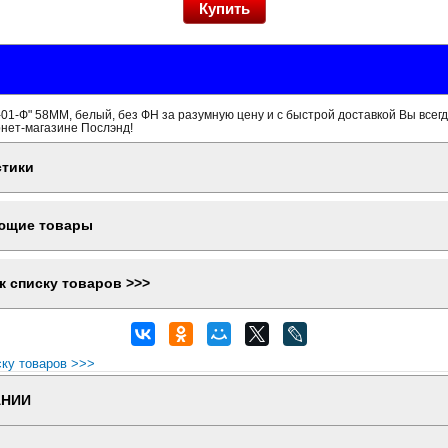
1-Ф" 58ММ, белый, без ФН за разумную цену и с быстрой доставкой Вы всег
рнет-магазине Послэнд!
стики
ющие товары
к списку товаров >>>
ску товаров >>>
АНИИ