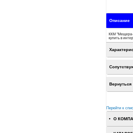
Описание
ККМ "Мещера-0
купить в инте
Характери
Сопутству
Вернуться 
Перейти к спи
О КОМП