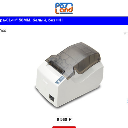
ра-01-Ф" 58ММ, белый, без ФН
 044
9 560
p