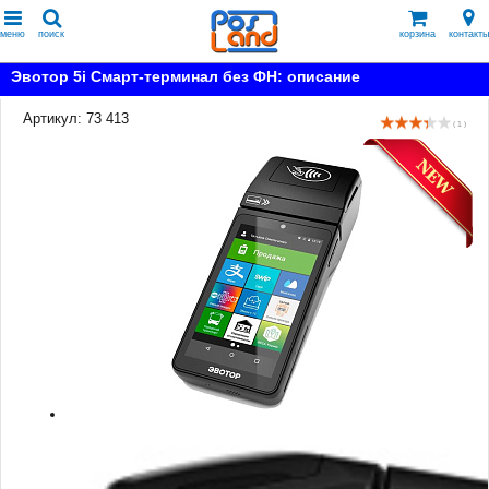
меню
поиск
корзина
контакты
Эвотор 5i Смарт-терминал без ФН: описание
Артикул: 73 413
( 1 )