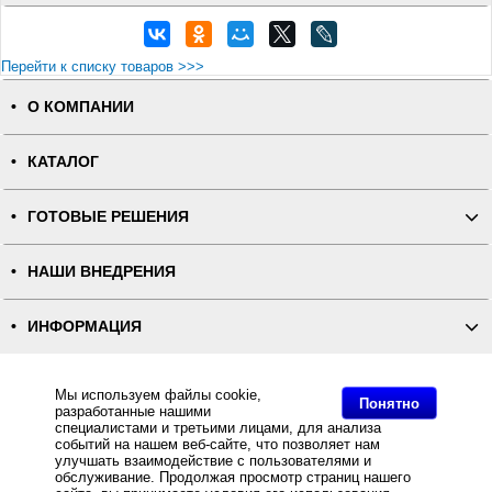
Перейти к списку товаров >>>
О КОМПАНИИ
КАТАЛОГ
ГОТОВЫЕ РЕШЕНИЯ
НАШИ ВНЕДРЕНИЯ
ИНФОРМАЦИЯ
КОНТАКТЫ
Мы используем файлы cookie,
Понятно
разработанные нашими
специалистами и третьими лицами, для анализа
ПОЛНАЯ ВЕРСИЯ
событий на нашем веб-сайте, что позволяет нам
улучшать взаимодействие с пользователями и
обслуживание. Продолжая просмотр страниц нашего
Интернет-магазин "ПОСЛЭНД" - торгового оборудования, оборудования для автоматизации общепита и