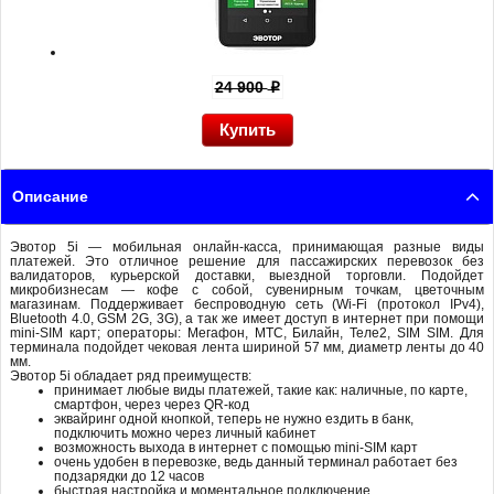
24 900
p
Описание
Эвотор 5i — мобильная онлайн-касса, принимающая разные виды
платежей. Это отличное решение для пассажирских перевозок без
валидаторов, курьерской доставки, выездной торговли. Подойдет
микробизнесам — кофе с собой, сувенирным точкам, цветочным
магазинам. Поддерживает беспроводную сеть (Wi-Fi (протокол IPv4),
Bluetooth 4.0, GSM 2G, 3G), а так же имеет доступ в интернет при помощи
mini-SIM карт; операторы: Мегафон, МТС, Билайн, Теле2, SIM SIM. Для
терминала подойдет чековая лента шириной 57 мм, диаметр ленты до 40
мм.
Эвотор 5i обладает ряд преимуществ:
принимает любые виды платежей, такие как: наличные, по карте,
смартфон, через через QR-код
эквайринг одной кнопкой, теперь не нужно ездить в банк,
подключить можно через личный кабинет
возможность выхода в интернет с помощью mini-SIM карт
очень удобен в перевозке, ведь данный терминал работает без
подзарядки до 12 часов
быстрая настройка и моментальное подключение