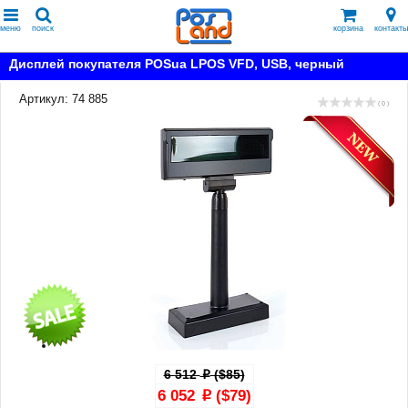
меню
поиск
корзина
контакты
Дисплей покупателя POSua LPOS VFD, USB, черный
Артикул: 74 885
( 0 )
6 512
($85)
p
6 052
($79)
p